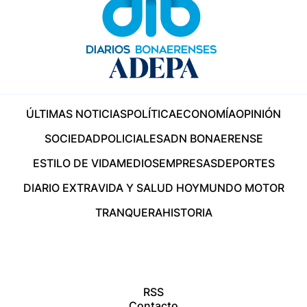
ÚLTIMAS NOTICIAS
POLÍTICA
ECONOMÍA
OPINIÓN
SOCIEDAD
POLICIALES
ADN BONAERENSE
ESTILO DE VIDA
MEDIOS
EMPRESAS
DEPORTES
DIARIO EXTRA
VIDA Y SALUD HOY
MUNDO MOTOR
TRANQUERA
HISTORIA
RSS
Contacto