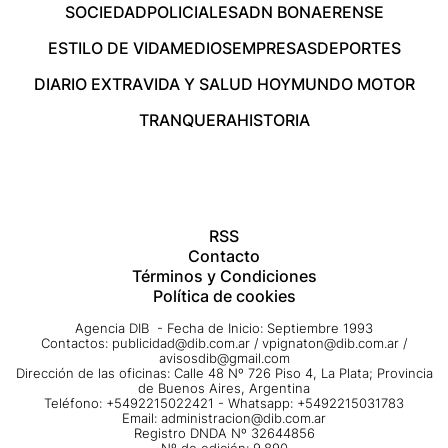
SOCIEDAD
POLICIALES
ADN BONAERENSE
ESTILO DE VIDA
MEDIOS
EMPRESAS
DEPORTES
DIARIO EXTRA
VIDA Y SALUD HOY
MUNDO MOTOR
TRANQUERA
HISTORIA
RSS
Contacto
Términos y Condiciones
Política de cookies
Agencia DIB - Fecha de Inicio: Septiembre 1993
Contactos:
publicidad@dib.com.ar
/
vpignaton@dib.com.ar
/
avisosdib@gmail.com
Dirección de las oficinas: Calle 48 Nº 726 Piso 4, La Plata; Provincia
de Buenos Aires, Argentina
Teléfono: +5492215022421 - Whatsapp: +5492215031783
Email:
administracion@dib.com.ar
Registro DNDA Nº 32644856
Nº de edición: 9.890