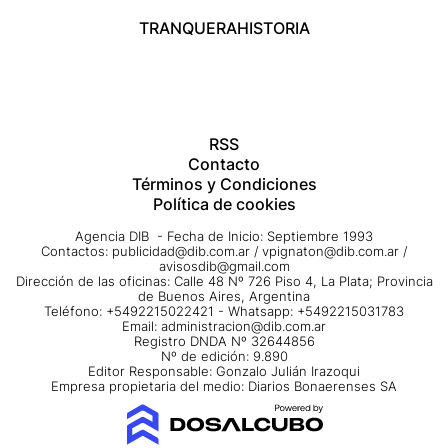
TRANQUERA
HISTORIA
RSS
Contacto
Términos y Condiciones
Política de cookies
Agencia DIB - Fecha de Inicio: Septiembre 1993
Contactos:
publicidad@dib.com.ar
/
vpignaton@dib.com.ar
/
avisosdib@gmail.com
Dirección de las oficinas: Calle 48 Nº 726 Piso 4, La Plata; Provincia
de Buenos Aires, Argentina
Teléfono: +5492215022421 - Whatsapp: +5492215031783
Email:
administracion@dib.com.ar
Registro DNDA Nº 32644856
Nº de edición: 9.890
Editor Responsable: Gonzalo Julián Irazoqui
Empresa propietaria del medio: Diarios Bonaerenses SA