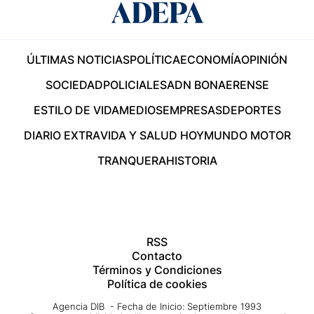
ÚLTIMAS NOTICIAS
POLÍTICA
ECONOMÍA
OPINIÓN
SOCIEDAD
POLICIALES
ADN BONAERENSE
ESTILO DE VIDA
MEDIOS
EMPRESAS
DEPORTES
DIARIO EXTRA
VIDA Y SALUD HOY
MUNDO MOTOR
TRANQUERA
HISTORIA
RSS
Contacto
Términos y Condiciones
Política de cookies
Agencia DIB - Fecha de Inicio: Septiembre 1993