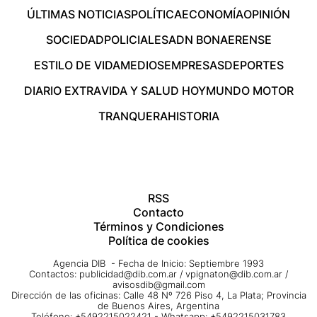
ÚLTIMAS NOTICIAS
POLÍTICA
ECONOMÍA
OPINIÓN
SOCIEDAD
POLICIALES
ADN BONAERENSE
ESTILO DE VIDA
MEDIOS
EMPRESAS
DEPORTES
DIARIO EXTRA
VIDA Y SALUD HOY
MUNDO MOTOR
TRANQUERA
HISTORIA
RSS
Contacto
Términos y Condiciones
Política de cookies
Agencia DIB - Fecha de Inicio: Septiembre 1993
Contactos:
publicidad@dib.com.ar
/
vpignaton@dib.com.ar
/
avisosdib@gmail.com
Dirección de las oficinas: Calle 48 Nº 726 Piso 4, La Plata; Provincia
de Buenos Aires, Argentina
Teléfono: +5492215022421 - Whatsapp: +5492215031783