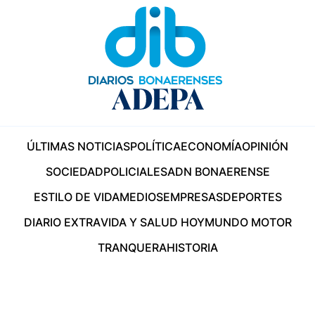
ÚLTIMAS NOTICIAS
POLÍTICA
ECONOMÍA
OPINIÓN
SOCIEDAD
POLICIALES
ADN BONAERENSE
ESTILO DE VIDA
MEDIOS
EMPRESAS
DEPORTES
DIARIO EXTRA
VIDA Y SALUD HOY
MUNDO MOTOR
TRANQUERA
HISTORIA