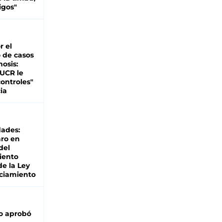
igos"
r el
 de casos
nosis:
 UCR le
ontroles"
ia
dades:
ro en
del
iento
de la Ley
ciamiento
o aprobó