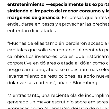
entretenimiento —especialmente las export
sintiendo el impacto del menor consumo y l
márgenes de ganancia.
Empresas que antes s
endeudarse en pesos y aprovechar las brecha
enfrentan dificultades.
“Muchas de ellas también perdieron acceso a
capitales que solía ser rentable, alimentado po
cambio. Los inversores locales, que históric
corporativa en dólares o atada al dólar como c
riesgo cambiario, ahora se muestran más selec
levantamiento de restricciones les abrió nuev
dolarizar sus carteras”, añade Bloomberg.
Mientras tanto, una reciente ola de incumplim
generado un mayor escrutinio sobre emisores 
Empresas como Albanesi SA dejaron de pagar i