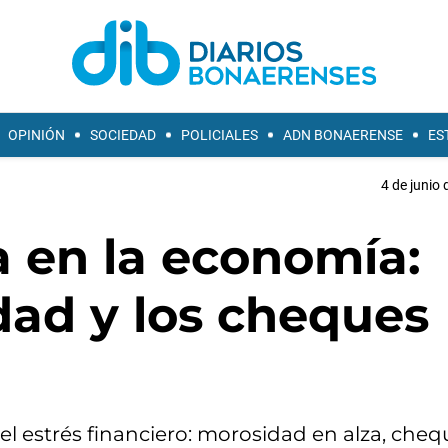
OPINIÓN
SOCIEDAD
POLICIALES
ADN BONAERENSE
ES
4 de junio 
a en la economía:
dad y los cheques
 el estrés financiero: morosidad en alza, cheq