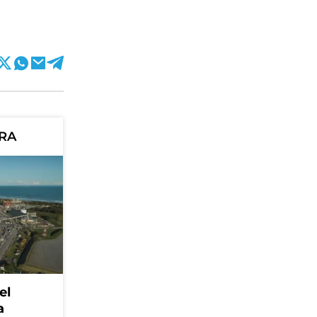
ORA
el
a