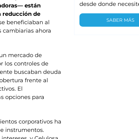
desde donde necesit
adoras— están
a reducción de
SABER MÁS
e beneficiaban al
s cambiarias ahora
 un mercado de
r los controles de
amente buscaban deuda
obertura frente al
tivos. El
as opciones para
ientos corporativos ha
e instrumentos.
ntereses, y Celulosa