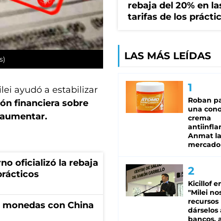
rebaja del 20% en la
tarifas de los prácti
LAS MÁS LEÍDAS
s)
lei ayudó a estabilizar
Roban pa
ión financiera sobre
una cono
 aumentar.
crema
antiinfla
Anmat la 
mercado
no oficializó la rebaja
prácticos
Kicillof e
"Milei no
recursos
e monedas con China
dárselos 
bancos, a