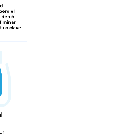
ad
pero el
 debió
liminar
tulo clave
l
!
er,