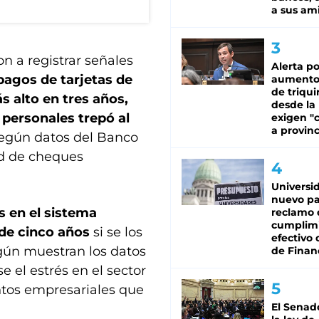
a sus am
n a registrar señales
Alerta po
pagos de tarjetas de
aumento
de triqui
s alto en tres años,
desde la
personales trepó al
exigen "c
a provinc
según datos del Banco
ad de cheques
Universi
nuevo pa
s en el sistema
reclamo 
cumplim
de cinco años
si se los
efectivo 
egún muestran los datos
de Finan
 el estrés en el sector
tos empresariales que
El Senad