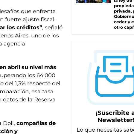
la ley de
propied
desafíos que enfrenta
privada, 
Gobierno
fuerte ajuste fiscal.
ceder y e
ar los créditos”
, señaló
otro capí
enos Aires, uno de los
la agencia
n abril su nivel más
 superando los 64.000
o del 1,3% respecto del
mparación, esa tasa
n datos de la Reserva
¡Suscribite a
Newsletter
a Doll,
compañías de
Lo que necesitas sab
cción y