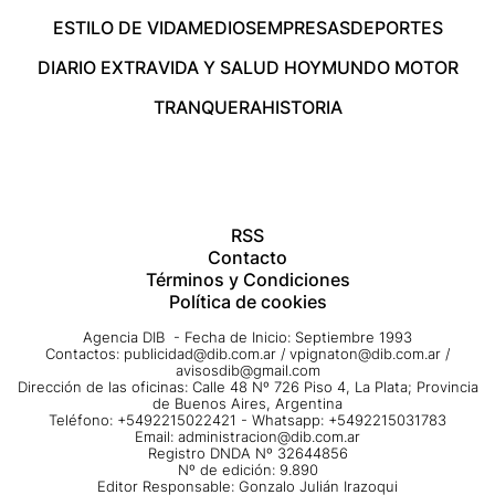
ESTILO DE VIDA
MEDIOS
EMPRESAS
DEPORTES
DIARIO EXTRA
VIDA Y SALUD HOY
MUNDO MOTOR
TRANQUERA
HISTORIA
RSS
Contacto
Términos y Condiciones
Política de cookies
Agencia DIB - Fecha de Inicio: Septiembre 1993
Contactos:
publicidad@dib.com.ar
/
vpignaton@dib.com.ar
/
avisosdib@gmail.com
Dirección de las oficinas: Calle 48 Nº 726 Piso 4, La Plata; Provincia
de Buenos Aires, Argentina
Teléfono: +5492215022421 - Whatsapp: +5492215031783
Email:
administracion@dib.com.ar
Registro DNDA Nº 32644856
Nº de edición: 9.890
Editor Responsable: Gonzalo Julián Irazoqui