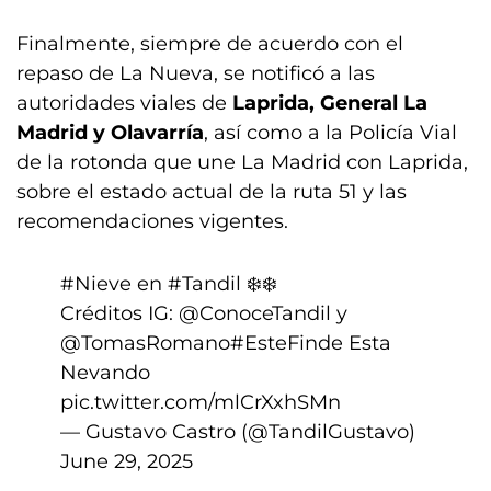
Finalmente, siempre de acuerdo con el
repaso de La Nueva, se notificó a las
autoridades viales de
Laprida, General La
Madrid y Olavarría
, así como a la Policía Vial
de la rotonda que une La Madrid con Laprida,
sobre el estado actual de la ruta 51 y las
recomendaciones vigentes.
#Nieve
en
#Tandil
❄️❄️
Créditos IG: @ConoceTandil y
@TomasRomano
#EsteFinde
Esta
Nevando
pic.twitter.com/mlCrXxhSMn
— Gustavo Castro (@TandilGustavo)
June 29, 2025