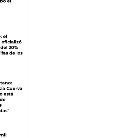
bó el
: el
oficializó
 del 20%
ifas de los
tano:
cía Cuerva
o está
 de
s
das"
mil