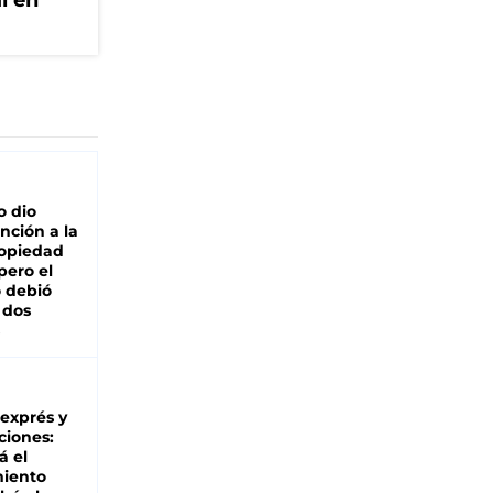
l en
o dio
nción a la
ropiedad
pero el
 debió
 dos
 exprés y
ciones:
á el
miento