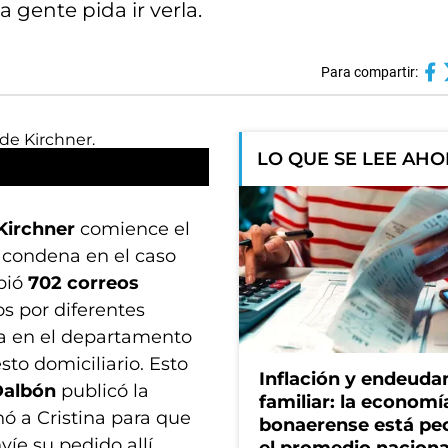
a gente pida ir verla.
Para compartir:
LO QUE SE LEE AH
Kirchner
comience el
a condena en el caso
ibió
702 correos
os por diferentes
nta en el departamento
to domiciliario. Esto
Inflación y endeud
Dalbón
publicó la
familiar: la economí
nó a Cristina para que
bonaerense está pe
víe su pedido allí.