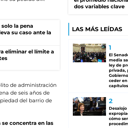
el promedio naciona
dos variables clave
 solo la pena
LAS MÁS LEÍDAS
lleva su caso ante la
a eliminar el límite a
El Senad
tes
media sa
ley de p
privada, 
Gobierno
ceder en
lito de administración
capítulos
pena de seis años de
opiedad del barrio de
Desalojo
expropia
cómo ser
n se concentra en las
procedi