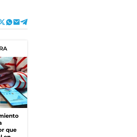
ORA
amiento
a
or que