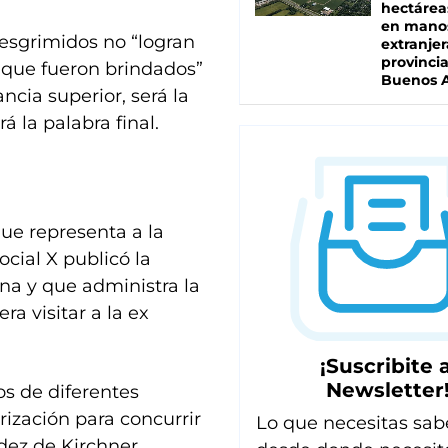
hectárea
en mano
esgrimidos no “logran
extranjer
provinci
que fueron brindados”
Buenos A
ancia superior, será la
 la palabra final.
ue representa a la
cial X publicó la
ina y que administra la
ra visitar a la ex
¡Suscribite a
Newsletter
os de diferentes
rización para concurrir
Lo que necesitas sab
ndez de Kirchner