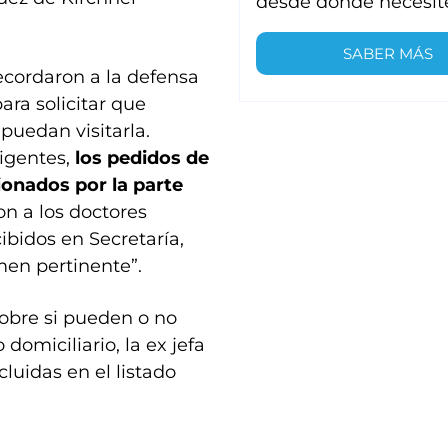
desde donde necesit
SABER MÁS
ecordaron a la defensa
ara solicitar que
 puedan visitarla.
vigentes,
los pedidos de
onados por la parte
on a los doctores
cibidos en Secretaría,
men pertinente”.
obre si pueden o no
 domiciliario, la ex jefa
cluidas en el listado