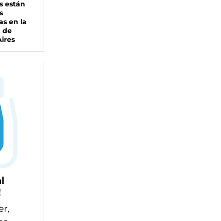
s están
s
as en la
a de
ires
l
!
er,