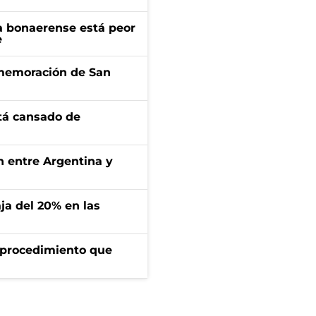
a bonaerense está peor
e
onmemoración de San
stá cansado de
ón entre Argentina y
aja del 20% en las
l procedimiento que