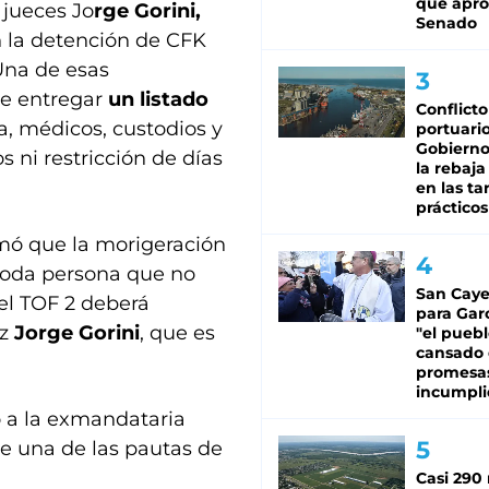
que apro
 jueces Jo
rge Gorini,
Senado
n la detención de CFK
 Una de esas
 de entregar
un listado
Conflicto
a, médicos, custodios y
portuario
Gobierno 
s ni restricción de días
la rebaja
en las tar
prácticos
mó que la morigeración
 toda persona que no
San Caye
el TOF 2 deberá
para Gar
ez
Jorge Gorini
, que es
"el puebl
cansado
promesa
incumpli
ó a la exmandataria
 de una de las pautas de
Casi 290 