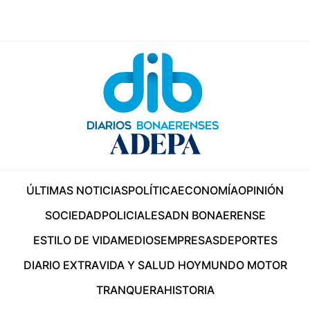
ÚLTIMAS NOTICIAS
POLÍTICA
ECONOMÍA
OPINIÓN
SOCIEDAD
POLICIALES
ADN BONAERENSE
ESTILO DE VIDA
MEDIOS
EMPRESAS
DEPORTES
DIARIO EXTRA
VIDA Y SALUD HOY
MUNDO MOTOR
TRANQUERA
HISTORIA