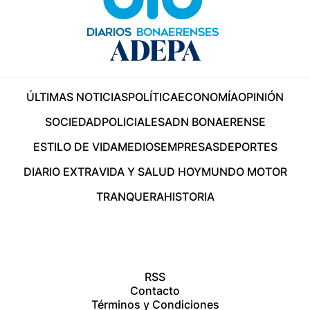
ÚLTIMAS NOTICIAS
POLÍTICA
ECONOMÍA
OPINIÓN
SOCIEDAD
POLICIALES
ADN BONAERENSE
ESTILO DE VIDA
MEDIOS
EMPRESAS
DEPORTES
DIARIO EXTRA
VIDA Y SALUD HOY
MUNDO MOTOR
TRANQUERA
HISTORIA
RSS
Contacto
Términos y Condiciones