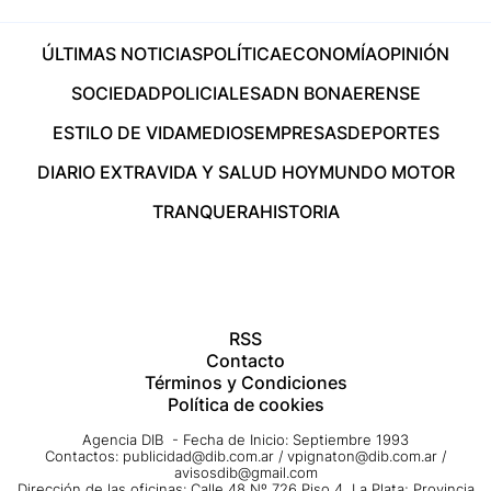
ÚLTIMAS NOTICIAS
POLÍTICA
ECONOMÍA
OPINIÓN
SOCIEDAD
POLICIALES
ADN BONAERENSE
ESTILO DE VIDA
MEDIOS
EMPRESAS
DEPORTES
DIARIO EXTRA
VIDA Y SALUD HOY
MUNDO MOTOR
TRANQUERA
HISTORIA
RSS
Contacto
Términos y Condiciones
Política de cookies
Agencia DIB - Fecha de Inicio: Septiembre 1993
Contactos:
publicidad@dib.com.ar
/
vpignaton@dib.com.ar
/
avisosdib@gmail.com
Dirección de las oficinas: Calle 48 Nº 726 Piso 4, La Plata; Provincia