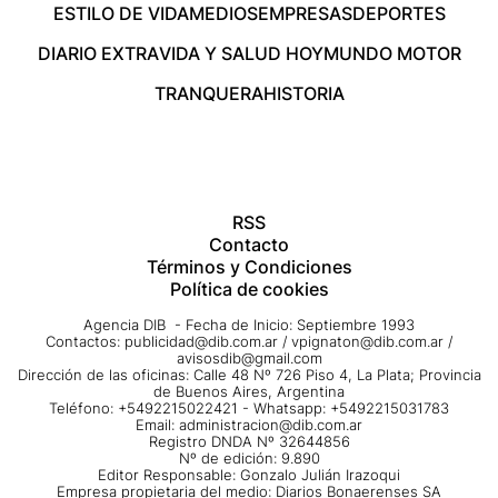
ESTILO DE VIDA
MEDIOS
EMPRESAS
DEPORTES
DIARIO EXTRA
VIDA Y SALUD HOY
MUNDO MOTOR
TRANQUERA
HISTORIA
RSS
Contacto
Términos y Condiciones
Política de cookies
Agencia DIB - Fecha de Inicio: Septiembre 1993
Contactos:
publicidad@dib.com.ar
/
vpignaton@dib.com.ar
/
avisosdib@gmail.com
Dirección de las oficinas: Calle 48 Nº 726 Piso 4, La Plata; Provincia
de Buenos Aires, Argentina
Teléfono: +5492215022421 - Whatsapp: +5492215031783
Email:
administracion@dib.com.ar
Registro DNDA Nº 32644856
Nº de edición: 9.890
Editor Responsable: Gonzalo Julián Irazoqui
Empresa propietaria del medio: Diarios Bonaerenses SA