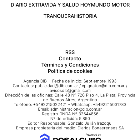
DIARIO EXTRA
VIDA Y SALUD HOY
MUNDO MOTOR
TRANQUERA
HISTORIA
RSS
Contacto
Términos y Condiciones
Política de cookies
Agencia DIB - Fecha de Inicio: Septiembre 1993
Contactos:
publicidad@dib.com.ar
/
vpignaton@dib.com.ar
/
avisosdib@gmail.com
Dirección de las oficinas: Calle 48 Nº 726 Piso 4, La Plata; Provincia
de Buenos Aires, Argentina
Teléfono: +5492215022421 - Whatsapp: +5492215031783
Email:
administracion@dib.com.ar
Registro DNDA Nº 32644856
Nº de edición: 9.890
Editor Responsable: Gonzalo Julián Irazoqui
Empresa propietaria del medio: Diarios Bonaerenses SA