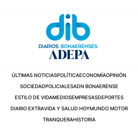
ÚLTIMAS NOTICIAS
POLÍTICA
ECONOMÍA
OPINIÓN
SOCIEDAD
POLICIALES
ADN BONAERENSE
ESTILO DE VIDA
MEDIOS
EMPRESAS
DEPORTES
DIARIO EXTRA
VIDA Y SALUD HOY
MUNDO MOTOR
TRANQUERA
HISTORIA