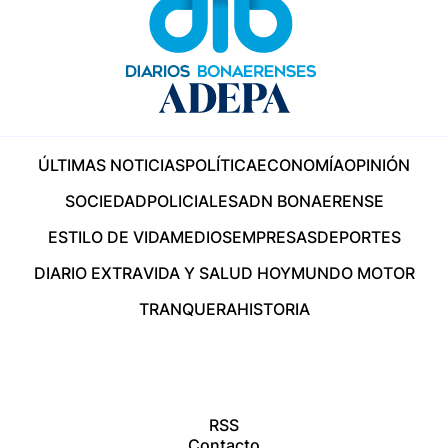
ÚLTIMAS NOTICIAS
POLÍTICA
ECONOMÍA
OPINIÓN
SOCIEDAD
POLICIALES
ADN BONAERENSE
ESTILO DE VIDA
MEDIOS
EMPRESAS
DEPORTES
DIARIO EXTRA
VIDA Y SALUD HOY
MUNDO MOTOR
TRANQUERA
HISTORIA
RSS
Contacto