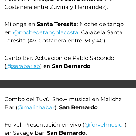
Costanera entre Zuviría y Hernández).
Milonga en
Santa Teresita
: Noche de tango
en
@nochedetangolacosta
, Carabela Santa
Teresita (Av. Costanera entre 39 y 40).
Canto Bar: Actuación de Pablo Saborido
(
@serabar.sb
) en
San Bernardo
.
Combo del Tuyú: Show musical en Malicha
Bar (
@malichabar
),
San Bernardo
.
Forvel: Presentación en vivo (
@forvelmusic_
)
en Savage Bar,
San Bernardo
.