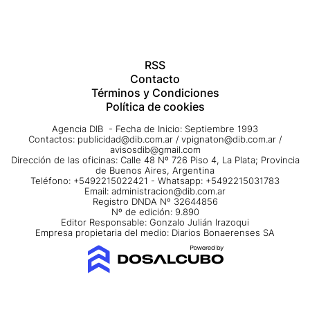
RSS
Contacto
Términos y Condiciones
Política de cookies
Agencia DIB - Fecha de Inicio: Septiembre 1993
Contactos:
publicidad@dib.com.ar
/
vpignaton@dib.com.ar
/
avisosdib@gmail.com
Dirección de las oficinas: Calle 48 Nº 726 Piso 4, La Plata; Provincia
de Buenos Aires, Argentina
Teléfono: +5492215022421 - Whatsapp: +5492215031783
Email:
administracion@dib.com.ar
Registro DNDA Nº 32644856
Nº de edición: 9.890
Editor Responsable: Gonzalo Julián Irazoqui
Empresa propietaria del medio: Diarios Bonaerenses SA