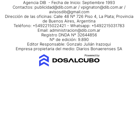
Agencia DIB - Fecha de Inicio: Septiembre 1993
Contactos:
publicidad@dib.com.ar
/
vpignaton@dib.com.ar
/
avisosdib@gmail.com
Dirección de las oficinas: Calle 48 Nº 726 Piso 4, La Plata; Provincia
de Buenos Aires, Argentina
Teléfono: +5492215022421 - Whatsapp: +5492215031783
Email:
administracion@dib.com.ar
Registro DNDA Nº 32644856
Nº de edición: 9.890
Editor Responsable: Gonzalo Julián Irazoqui
Empresa propietaria del medio: Diarios Bonaerenses SA