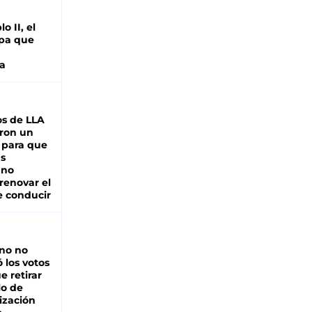
o II, el
pa que
a
s de LLA
ron un
 para que
as
 no
renovar el
e conducir
rno no
 los votos
e retirar
lo de
ización