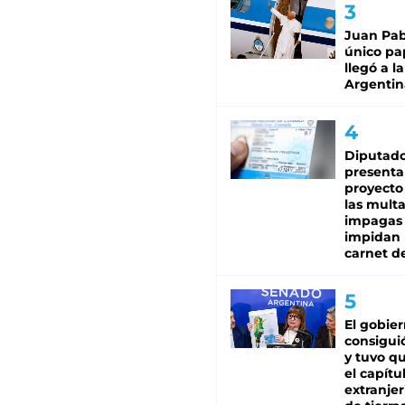
Juan Pabl
único pa
llegó a la
Argentin
Diputado
presenta
proyecto
las mult
impagas
impidan 
carnet d
El gobie
consiguió
y tuvo qu
el capítu
extranjer