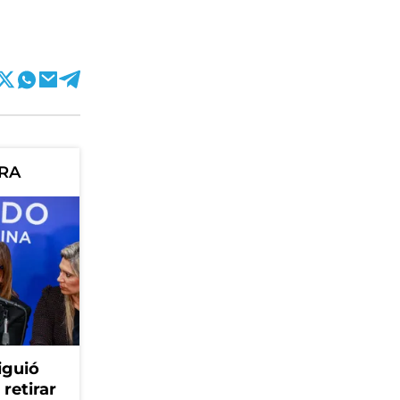
ORA
iguió
retirar