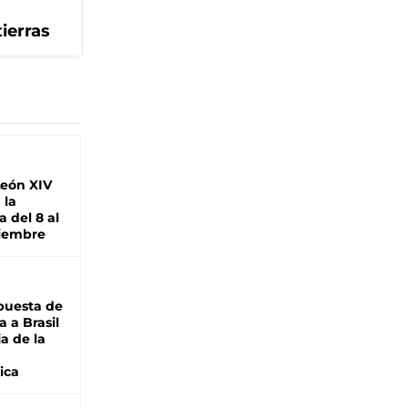
tierras
León XIV
 la
 del 8 al
viembre
puesta de
 a Brasil
ja de la
ica