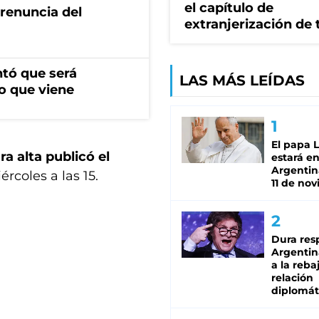
el capítulo de
renuncia del
extranjerización de 
ntó que será
LAS MÁS LEÍDAS
o que viene
El papa 
a alta publicó el
estará en
Argentina
rcoles a las 15.
11 de no
Dura res
Argentina
a la reba
relación
diplomát