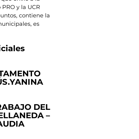
o PRO y la UCR
untos, contiene la
municipales, es
iciales
ARTAMENTO
ÚS.YANINA
TRABAJO DEL
ELLANEDA –
AUDIA