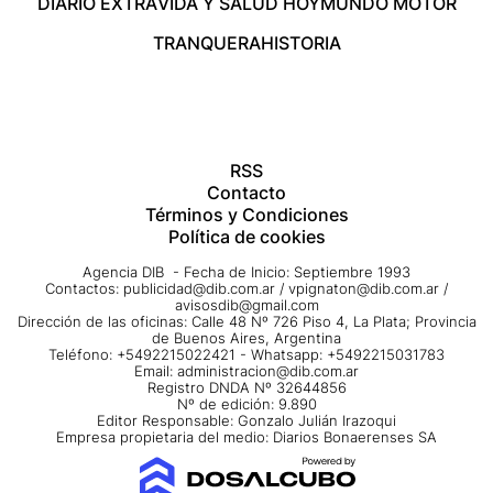
DIARIO EXTRA
VIDA Y SALUD HOY
MUNDO MOTOR
TRANQUERA
HISTORIA
RSS
Contacto
Términos y Condiciones
Política de cookies
Agencia DIB - Fecha de Inicio: Septiembre 1993
Contactos:
publicidad@dib.com.ar
/
vpignaton@dib.com.ar
/
avisosdib@gmail.com
Dirección de las oficinas: Calle 48 Nº 726 Piso 4, La Plata; Provincia
de Buenos Aires, Argentina
Teléfono: +5492215022421 - Whatsapp: +5492215031783
Email:
administracion@dib.com.ar
Registro DNDA Nº 32644856
Nº de edición: 9.890
Editor Responsable: Gonzalo Julián Irazoqui
Empresa propietaria del medio: Diarios Bonaerenses SA