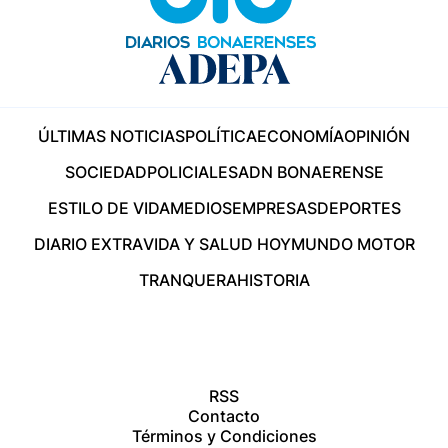
ÚLTIMAS NOTICIAS
POLÍTICA
ECONOMÍA
OPINIÓN
SOCIEDAD
POLICIALES
ADN BONAERENSE
ESTILO DE VIDA
MEDIOS
EMPRESAS
DEPORTES
DIARIO EXTRA
VIDA Y SALUD HOY
MUNDO MOTOR
TRANQUERA
HISTORIA
RSS
Contacto
Términos y Condiciones