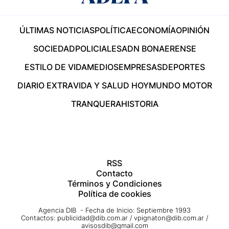
ÚLTIMAS NOTICIAS
POLÍTICA
ECONOMÍA
OPINIÓN
SOCIEDAD
POLICIALES
ADN BONAERENSE
ESTILO DE VIDA
MEDIOS
EMPRESAS
DEPORTES
DIARIO EXTRA
VIDA Y SALUD HOY
MUNDO MOTOR
TRANQUERA
HISTORIA
RSS
Contacto
Términos y Condiciones
Política de cookies
Agencia DIB - Fecha de Inicio: Septiembre 1993
Contactos:
publicidad@dib.com.ar
/
vpignaton@dib.com.ar
/
avisosdib@gmail.com