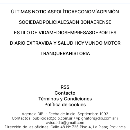
ÚLTIMAS NOTICIAS
POLÍTICA
ECONOMÍA
OPINIÓN
SOCIEDAD
POLICIALES
ADN BONAERENSE
ESTILO DE VIDA
MEDIOS
EMPRESAS
DEPORTES
DIARIO EXTRA
VIDA Y SALUD HOY
MUNDO MOTOR
TRANQUERA
HISTORIA
RSS
Contacto
Términos y Condiciones
Política de cookies
Agencia DIB - Fecha de Inicio: Septiembre 1993
Contactos:
publicidad@dib.com.ar
/
vpignaton@dib.com.ar
/
avisosdib@gmail.com
Dirección de las oficinas: Calle 48 Nº 726 Piso 4, La Plata; Provincia