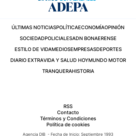
ÚLTIMAS NOTICIAS
POLÍTICA
ECONOMÍA
OPINIÓN
SOCIEDAD
POLICIALES
ADN BONAERENSE
ESTILO DE VIDA
MEDIOS
EMPRESAS
DEPORTES
DIARIO EXTRA
VIDA Y SALUD HOY
MUNDO MOTOR
TRANQUERA
HISTORIA
RSS
Contacto
Términos y Condiciones
Política de cookies
Agencia DIB - Fecha de Inicio: Septiembre 1993