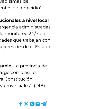
evadísimas de
entos de femicidio”.
cionales a nivel local
mergencia administradas
de monitoreo 24/7 en
idades que trabajan con
mujeres desde el Estado
sable
. La provincia de
cargo como así lo
ra Constitución
 provinciales”. (DIB)