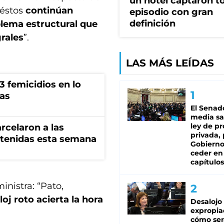
un hotel captaron t
 éstos
continúan
episodio con gran
definición
blema estructural que
rales
”.
LAS MÁS LEÍDAS
 femicidios en lo
vas
El Senad
media sa
ley de p
rcelaron a las
privada, 
tenidas esta semana
Gobierno
ceder en
capítulos
inistra: “Pato,
oj roto acierta la hora
Desalojo
expropia
cómo ser