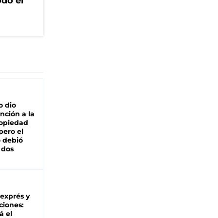
odo el
o dio
nción a la
ropiedad
pero el
 debió
 dos
 exprés y
ciones:
á el