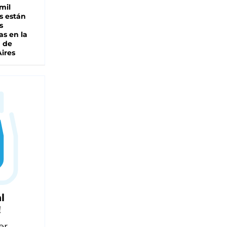
mil
s están
s
as en la
a de
ires
l
!
er,