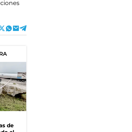
aciones
ORA
as de