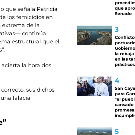
procedi
que apro
o que señala Patricia
Senado
 de los femicidios en
s extrema de la
tativas— continúa
Conflicto
ema estructural que el
portuario
Gobierno 
”.
la rebaja
en las tar
prácticos
acierta la hora dos
San Caye
 correcto, sus dichos
para Gar
una falacia.
"el puebl
cansado
promesa
incumpli
e”