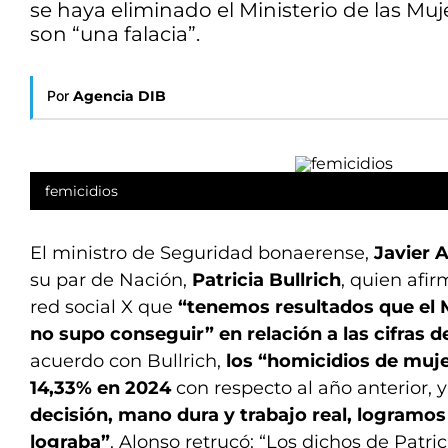
se haya eliminado el Ministerio de las Mu
son “una falacia”.
Por
Agencia DIB
femicidios
El ministro de Seguridad bonaerense,
Javier 
su par de Nación,
Patricia Bullrich
, quien afi
red social X que
“tenemos resultados que el M
no supo conseguir” en relación a las cifras d
acuerdo con Bullrich,
los “homicidios de muj
14,33% en 2024
con respecto al año anterior, 
decisión, mano dura y trabajo real, logramos
lograba”
. Alonso retrucó: “Los dichos de Patri