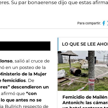
jeres. Su par bonaerense dijo que estas afirm
Para compartir:
LO QUE SE LEE AH
Alonso
, salió al cruce de
rmó en un posteo de la
inisterio de la Mujer
e femicidios
. De
eres” descendieron un
y afirmó que
“con
Femicidio de Mailén
 lo que antes no se
Antonich: las cámar
cia Bullrich respecto de