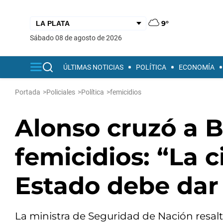
9°
sábado 08 de agosto de 2026
ÚLTIMAS NOTICIAS
POLÍTICA
ECONOMÍA
Portada
>
Policiales
>
Política
>
femicidios
Alonso cruzó a Bu
femicidios: “La c
Estado debe dar
La ministra de Seguridad de Nación resa