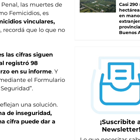
 Penal, las muertes de
Casi 290 
hectárea
mo Femicidios, es
en mano
icidios vinculares,
extranjer
provinci
o, recordá que lo que no
Buenos A
s las cifras siguen
al registró 98
arzo en su informe
. Y
mediante el Formulario
 Seguridad”.
flejan una solución.
ma de inseguridad,
¡Suscribite a
na cifra puede dar a
Newsletter
Lo que necesitas sab