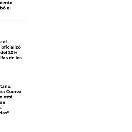
miento
bó el
: el
oficializó
 del 20%
ifas de los
tano:
cía Cuerva
o está
 de
s
das"