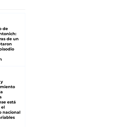
o de
ntonich:
ras de un
ptaron
pisodio
n
 y
miento
la
a
se está
 el
 nacional
riables