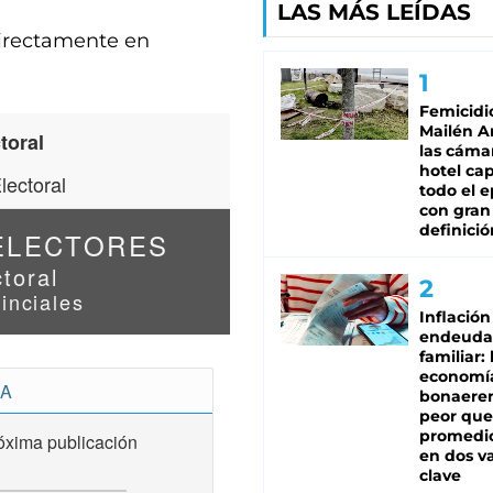
LAS MÁS LEÍDAS
directamente en
Femicidi
Mailén A
las cáma
hotel ca
todo el e
con gran
definició
Inflación
endeuda
familiar: 
economí
bonaeren
peor que
promedio
en dos va
clave