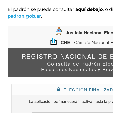
El padrón se puede consultar
aquí debajo
, o 
padron.gob.ar
.