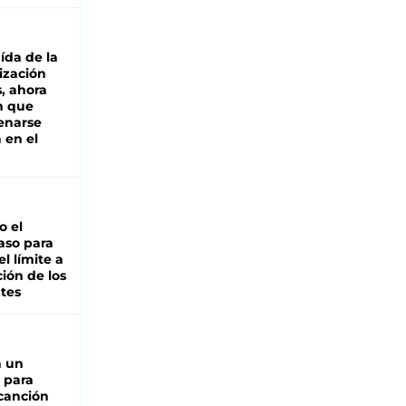
aída de la
ización
s, ahora
n que
renarse
 en el
io el
aso para
el límite a
ción de los
tes
n un
 para
 canción