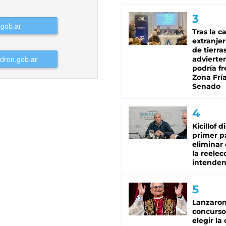
Tras la c
extranjer
de tierra
advierte
podría f
Zona Fría
Senado
Kicillof d
primer p
eliminar 
la reelec
intenden
Lanzaro
concurso
elegir la