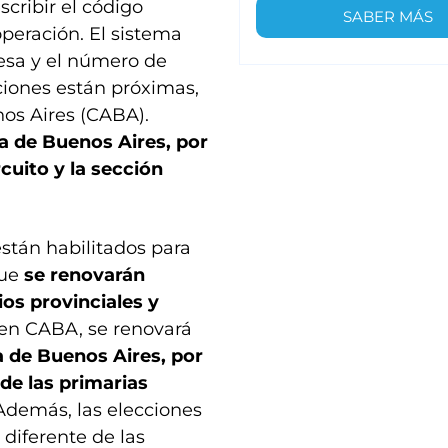
scribir el código
SABER MÁS
operación. El sistema
esa y el número de
ciones están próximas,
s Aires (CABA).
ia de Buenos Aires, por
cuito y la sección
stán habilitados para
que
se renovarán
os provinciales y
e en CABA, se renovará
a de Buenos Aires, por
 de las primarias
 Además, las elecciones
 diferente de las