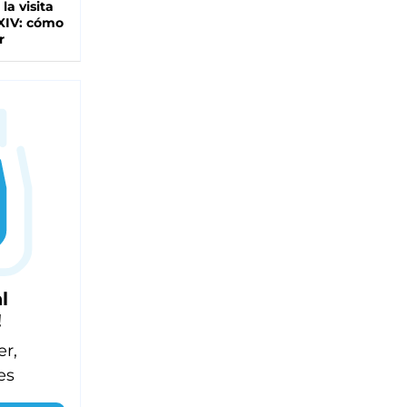
 la visita
XIV: cómo
r
l
!
er,
es