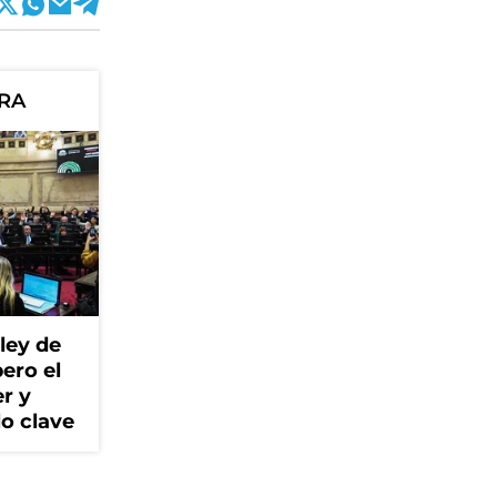
ORA
ley de
ero el
r y
lo clave