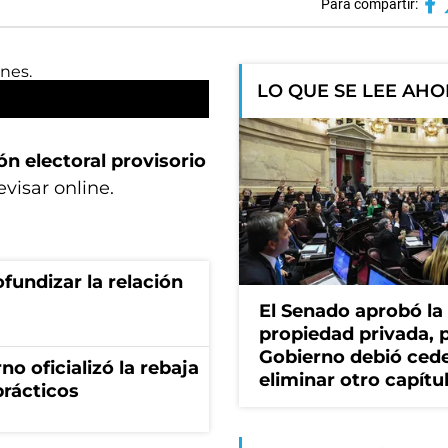
Para compartir:
LO QUE SE LEE AH
n electoral provisorio
visar online.
fundizar la relación
El Senado aprobó la 
propiedad privada, p
Gobierno debió cede
no oficializó la rebaja
eliminar otro capítu
prácticos