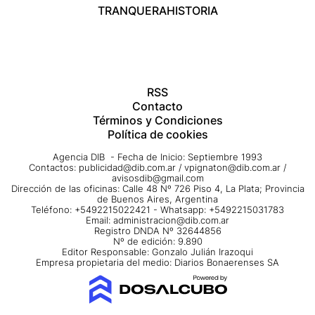
TRANQUERA
HISTORIA
RSS
Contacto
Términos y Condiciones
Política de cookies
Agencia DIB - Fecha de Inicio: Septiembre 1993
Contactos:
publicidad@dib.com.ar
/
vpignaton@dib.com.ar
/
avisosdib@gmail.com
Dirección de las oficinas: Calle 48 Nº 726 Piso 4, La Plata; Provincia
de Buenos Aires, Argentina
Teléfono: +5492215022421 - Whatsapp: +5492215031783
Email:
administracion@dib.com.ar
Registro DNDA Nº 32644856
Nº de edición: 9.890
Editor Responsable: Gonzalo Julián Irazoqui
Empresa propietaria del medio: Diarios Bonaerenses SA