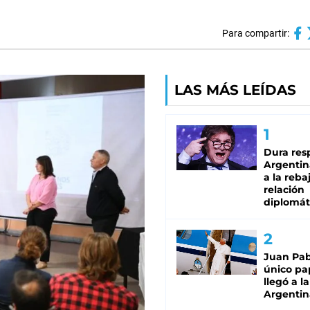
Para compartir:
LAS MÁS LEÍDAS
Dura res
Argentina
a la reba
relación
diplomát
Juan Pabl
único pa
llegó a la
Argentin