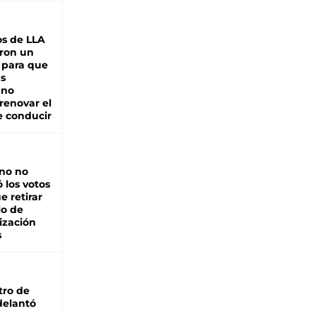
s de LLA
ron un
 para que
as
 no
renovar el
e conducir
rno no
 los votos
e retirar
lo de
ización
s
tro de
adelantó