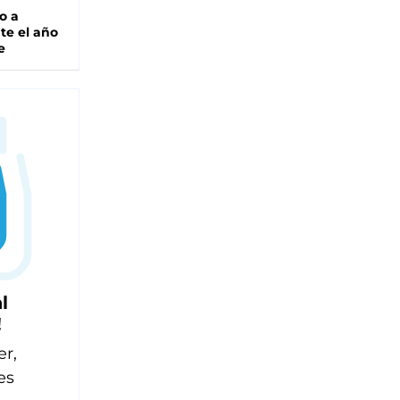
o a
te el año
e
l
!
er,
es