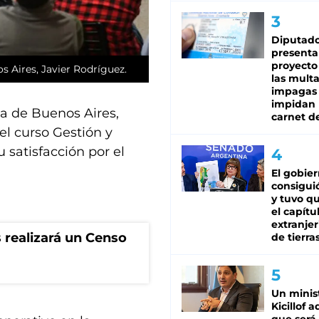
Diputado
presenta
proyecto
s Aires, Javier Rodríguez.
las mult
impagas
impidan 
ia de Buenos Aires,
carnet d
del curso Gestión y
u satisfacción por el
El gobie
consiguió
y tuvo qu
el capítu
extranjer
 realizará un Censo
de tierra
Un minis
Kicillof 