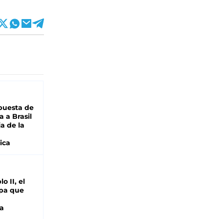
puesta de
 a Brasil
ja de la
ica
o II, el
pa que
a