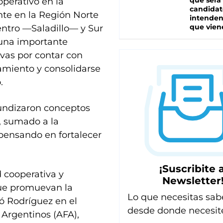
que será
operativo en la
candidat
nte en la Región Norte
intenden
que vien
entro —Saladillo— y Sur
una importante
ivas por contar con
amiento y consolidarse
.
fundizaron conceptos
, sumado a la
pensando en fortalecer
¡Suscribite a
d cooperativa y
Newsletter
que promuevan la
Lo que necesitas sab
ló Rodríguez en el
desde donde necesit
 Argentinos (AFA),