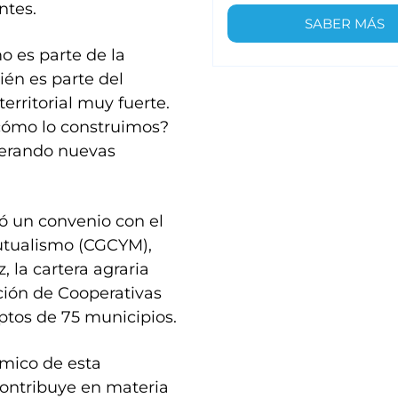
ntes.
SABER MÁS
o es parte de la
ién es parte del
erritorial muy fuerte.
 ¿cómo lo construimos?
nerando nuevas
rmó un convenio con el
utualismo (CGCYM),
 la cartera agraria
ión de Cooperativas
iptos de 75 municipios.
mico de esta
contribuye en materia