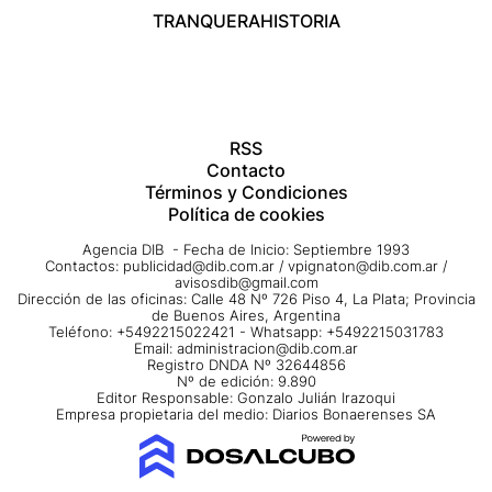
TRANQUERA
HISTORIA
RSS
Contacto
Términos y Condiciones
Política de cookies
Agencia DIB - Fecha de Inicio: Septiembre 1993
Contactos:
publicidad@dib.com.ar
/
vpignaton@dib.com.ar
/
avisosdib@gmail.com
Dirección de las oficinas: Calle 48 Nº 726 Piso 4, La Plata; Provincia
de Buenos Aires, Argentina
Teléfono: +5492215022421 - Whatsapp: +5492215031783
Email:
administracion@dib.com.ar
Registro DNDA Nº 32644856
Nº de edición: 9.890
Editor Responsable: Gonzalo Julián Irazoqui
Empresa propietaria del medio: Diarios Bonaerenses SA