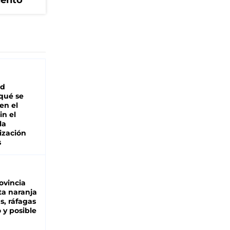
iento
ad
 qué se
en el
in el
la
ización
s
ovincia
ta naranja
as, ráfagas
 y posible