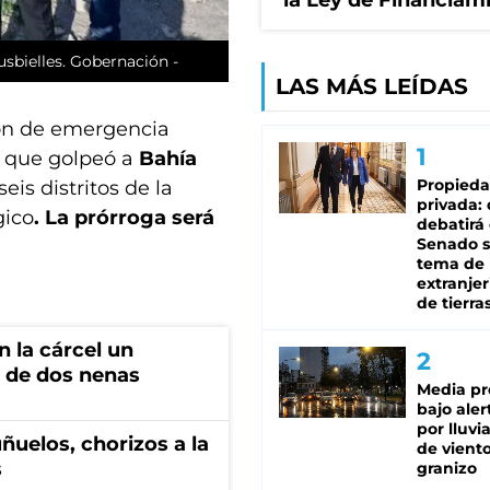
la Ley de Financiam
usbielles. Gobernación -
LAS MÁS LEÍDAS
ión de emergencia
 que golpeó a
Bahía
Propied
is distritos de la
privada:
gico
. La prórroga será
debatirá 
Senado s
tema de 
extranjer
de tierra
 la cárcel un
 de dos nenas
Media pr
bajo aler
por lluvi
ñuelos, chorizos a la
de viento
s
granizo