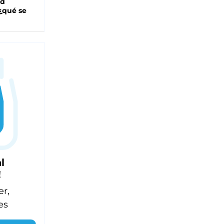
ad
 ¿qué se
l
!
er,
es