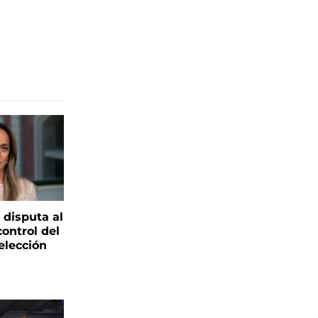
 disputa al
control del
elección
s