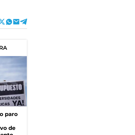
ORA
o paro
ivo de