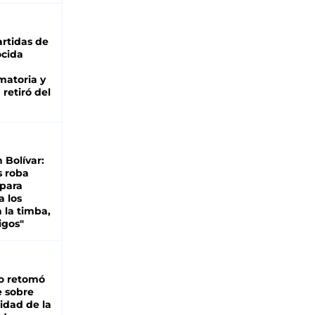
rtidas de
cida
matoria y
retiró del
n Bolívar:
s roba
 para
a los
 la timba,
igos"
o retomó
e sobre
lidad de la