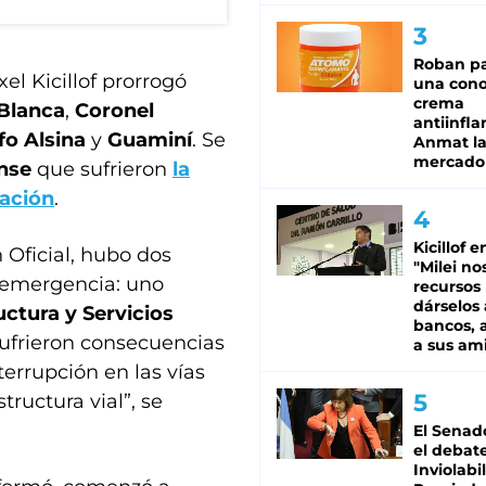
Roban pa
xel Kicillof prorrogó
una cono
crema
Blanca
,
Coronel
antiinfla
fo Alsina
y
Guaminí
. Se
Anmat la 
mercado
nse
que sufrieron
la
ación
.
Kicillof e
 Oficial, hubo dos
"Milei no
 emergencia: uno
recursos
dárselos 
uctura y Servicios
bancos, a
sufrieron consecuencias
a sus am
terrupción en las vías
ructura vial”, se
El Senad
el debat
Inviolabi