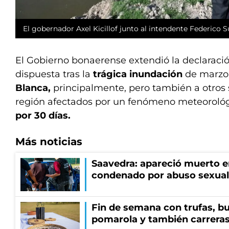
El gobernador Axel Kicillof junto al intendente Federico S
El Gobierno bonaerense extendió la declarac
dispuesta tras la
trágica inundación
de marzo
Blanca,
principalmente, pero también a otros se
región afectados por un fenómeno meteoroló
por 30 días.
Más noticias
Saavedra: apareció muerto en
condenado por abuso sexual
Fin de semana con trufas, bu
pomarola y también carrera