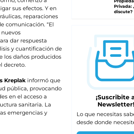
formó, comenzó a
Propied
Privada:
igar sus efectos. Y en
discute?
ráulicas, reparaciones
de comunicación. “El
r nuevos
ara dar respuesta
sis y cuantificación de
 de los daños producidos
l decreto.
ás Kreplak
informó que
lud pública, provocando
des en el acceso a
¡Suscribite a
Newsletter
uctura sanitaria. La
stas emergencias y
Lo que necesitas sab
desde donde necesit