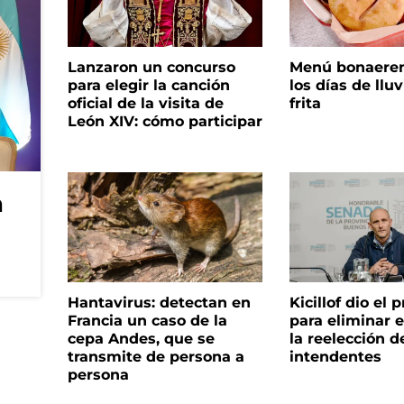
Lanzaron un concurso
Menú bonaeren
para elegir la canción
los días de lluv
oficial de la visita de
frita
León XIV: cómo participar
n
Hantavirus: detectan en
Kicillof dio el
Francia un caso de la
para eliminar e
cepa Andes, que se
la reelección d
transmite de persona a
intendentes
persona