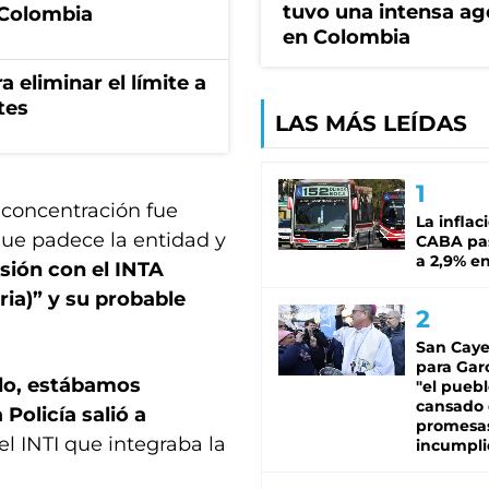
tuvo una intensa a
 Colombia
en Colombia
a eliminar el límite a
tes
LAS MÁS LEÍDAS
 concentración fue
La inflac
que padece la entidad y
CABA pas
a 2,9% en
usión con el INTA
ia)” y su probable
San Caye
para Gar
do, estábamos
"el puebl
cansado
Policía salió a
promesa
el INTI que integraba la
incumpli