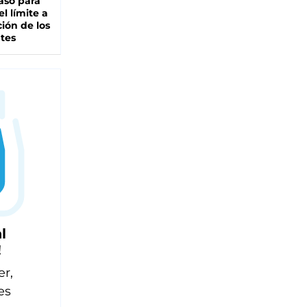
aso para
el límite a
ción de los
tes
l
!
er,
es