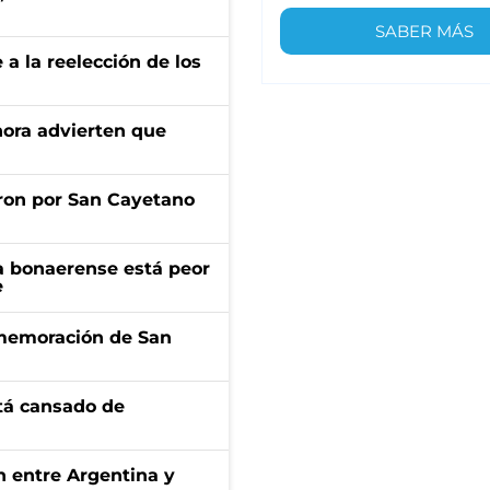
SABER MÁS
e a la reelección de los
ahora advierten que
ron por San Cayetano
a bonaerense está peor
e
onmemoración de San
stá cansado de
ón entre Argentina y