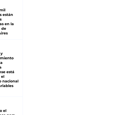
mil
s están
s
as en la
a de
ires
 y
miento
la
a
se está
 el
 nacional
riables
io el