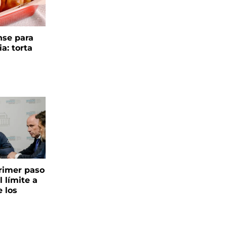
se para
ia: torta
 primer paso
l límite a
e los