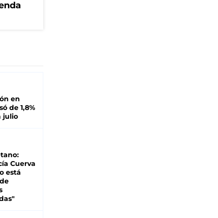
genda
ión en
ó de 1,8%
 julio
tano:
cía Cuerva
o está
 de
s
das"