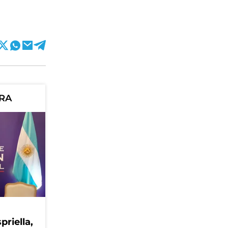
ORA
priella,