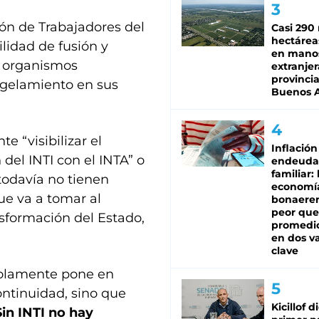
ón de Trabajadores del
Casi 290 
hectárea
ilidad de fusión y
en mano
s organismos
extranjer
provinci
ngelamiento en sus
Buenos A
 “visibilizar el
Inflación
 del INTI con el INTA” o
endeuda
familiar: 
todavía no tienen
economí
ue va a tomar al
bonaeren
peor que
nsformación del Estado,
promedio
en dos va
clave
solamente pone en
continuidad, sino que
Kicillof d
in INTI no hay