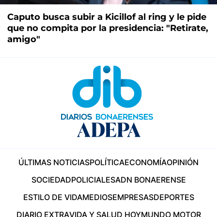
Caputo busca subir a Kicillof al ring y le pide
que no compita por la presidencia: "Retirate,
amigo"
ÚLTIMAS NOTICIAS
POLÍTICA
ECONOMÍA
OPINIÓN
SOCIEDAD
POLICIALES
ADN BONAERENSE
ESTILO DE VIDA
MEDIOS
EMPRESAS
DEPORTES
DIARIO EXTRA
VIDA Y SALUD HOY
MUNDO MOTOR