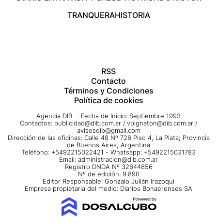
TRANQUERA
HISTORIA
RSS
Contacto
Términos y Condiciones
Política de cookies
Agencia DIB - Fecha de Inicio: Septiembre 1993
Contactos:
publicidad@dib.com.ar
/
vpignaton@dib.com.ar
/
avisosdib@gmail.com
Dirección de las oficinas: Calle 48 Nº 726 Piso 4, La Plata; Provincia
de Buenos Aires, Argentina
Teléfono: +5492215022421 - Whatsapp: +5492215031783
Email:
administracion@dib.com.ar
Registro DNDA Nº 32644856
Nº de edición: 9.890
Editor Responsable: Gonzalo Julián Irazoqui
Empresa propietaria del medio: Diarios Bonaerenses SA