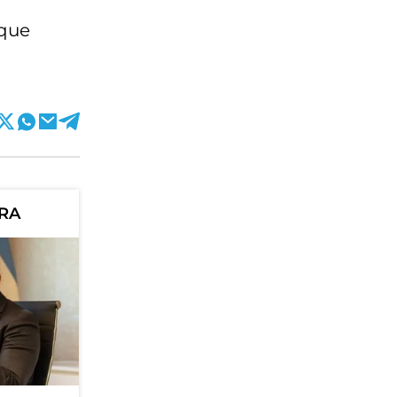
 que
ORA