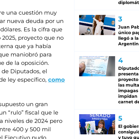
diplomát
bre una cuestión muy
omar nueva deuda por un
Juan Pabl
dólares. Es la cifra que
único pa
o 2025, proyecto que no
llegó a la
Argentin
terna que ya había
o, que maniobró para
e de la oposición.
Diputado
 de Diputados, el
presenta
de ley específico,
como
proyecto
las mult
impagas
impidan 
carnet d
 supuesto un gran
n “rulo” fiscal que le
 a niveles de 2024 pero
El gobie
entre 400 y 500 mil
consiguió
el Ejecutivo pudo
y tuvo qu