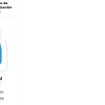
lo de
ización
s
l
!
er,
es