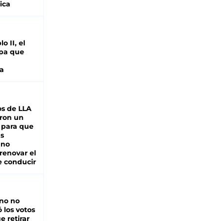
ica
o II, el
pa que
a
s de LLA
ron un
 para que
as
 no
renovar el
e conducir
rno no
 los votos
e retirar