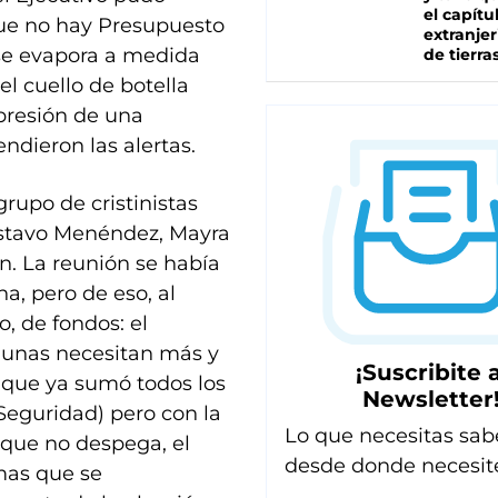
el capítu
ue no hay Presupuesto
extranjer
se evapora a medida
de tierra
el cuello de botella
presión de una
endieron las alertas.
rupo de cristinistas
Gustavo Menéndez, Mayra
. La reunión se había
a, pero de eso, al
, de fondos: el
unas necesitan más y
¡Suscribite a
que ya sumó todos los
Newsletter
 Seguridad) pero con la
Lo que necesitas sab
 que no despega, el
desde donde necesit
mas que se