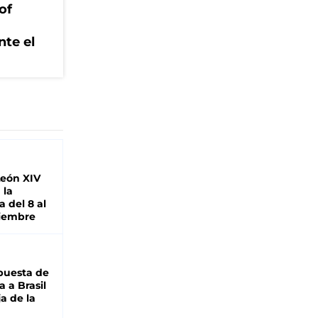
of
nte el
León XIV
 la
 del 8 al
viembre
puesta de
 a Brasil
ja de la