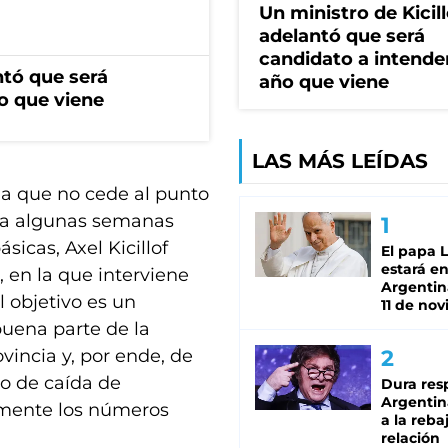
Un ministro de Kicill
adelantó que será
candidato a intende
ntó que será
año que viene
o que viene
LAS MÁS LEÍDAS
na que no cede al punto
ía algunas semanas
sicas, Axel Kicillof
El papa 
estará en
, en la que interviene
Argentina
 objetivo es un
11 de no
uena parte de la
vincia y, por ende, de
to de caída de
Dura res
Argentina
mente los números
a la reba
relación