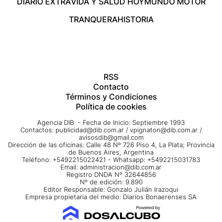
DIARIO EXTRA
VIDA Y SALUD HOY
MUNDO MOTOR
TRANQUERA
HISTORIA
RSS
Contacto
Términos y Condiciones
Política de cookies
Agencia DIB - Fecha de Inicio: Septiembre 1993
Contactos:
publicidad@dib.com.ar
/
vpignaton@dib.com.ar
/
avisosdib@gmail.com
Dirección de las oficinas: Calle 48 Nº 726 Piso 4, La Plata; Provincia
de Buenos Aires, Argentina
Teléfono: +5492215022421 - Whatsapp: +5492215031783
Email:
administracion@dib.com.ar
Registro DNDA Nº 32644856
Nº de edición: 9.890
Editor Responsable: Gonzalo Julián Irazoqui
Empresa propietaria del medio: Diarios Bonaerenses SA