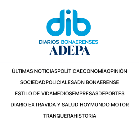
ÚLTIMAS NOTICIAS
POLÍTICA
ECONOMÍA
OPINIÓN
SOCIEDAD
POLICIALES
ADN BONAERENSE
ESTILO DE VIDA
MEDIOS
EMPRESAS
DEPORTES
DIARIO EXTRA
VIDA Y SALUD HOY
MUNDO MOTOR
TRANQUERA
HISTORIA