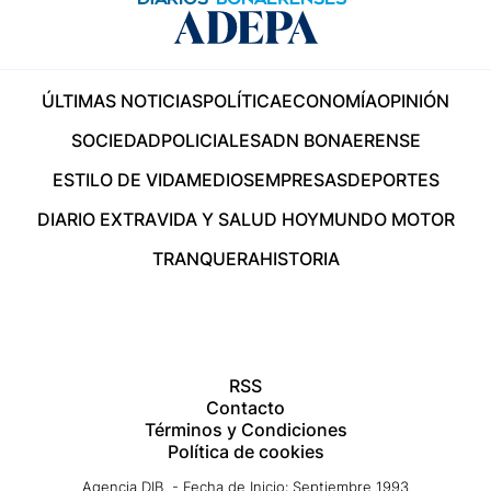
ÚLTIMAS NOTICIAS
POLÍTICA
ECONOMÍA
OPINIÓN
SOCIEDAD
POLICIALES
ADN BONAERENSE
ESTILO DE VIDA
MEDIOS
EMPRESAS
DEPORTES
DIARIO EXTRA
VIDA Y SALUD HOY
MUNDO MOTOR
TRANQUERA
HISTORIA
RSS
Contacto
Términos y Condiciones
Política de cookies
Agencia DIB - Fecha de Inicio: Septiembre 1993