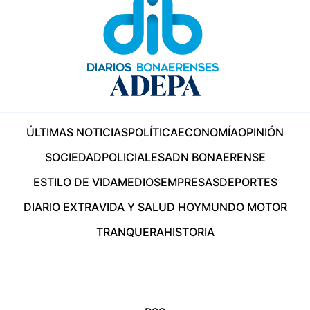
ÚLTIMAS NOTICIAS
POLÍTICA
ECONOMÍA
OPINIÓN
SOCIEDAD
POLICIALES
ADN BONAERENSE
ESTILO DE VIDA
MEDIOS
EMPRESAS
DEPORTES
DIARIO EXTRA
VIDA Y SALUD HOY
MUNDO MOTOR
TRANQUERA
HISTORIA