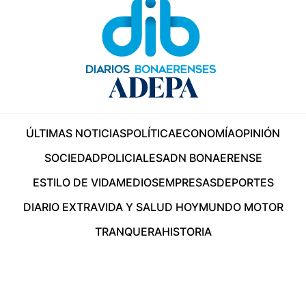
ÚLTIMAS NOTICIAS
POLÍTICA
ECONOMÍA
OPINIÓN
SOCIEDAD
POLICIALES
ADN BONAERENSE
ESTILO DE VIDA
MEDIOS
EMPRESAS
DEPORTES
DIARIO EXTRA
VIDA Y SALUD HOY
MUNDO MOTOR
TRANQUERA
HISTORIA