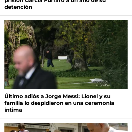
prisión García Furfaro a un año de su
detención
Último adiós a Jorge Messi: Lionel y su
familia lo despidieron en una ceremonia
íntima