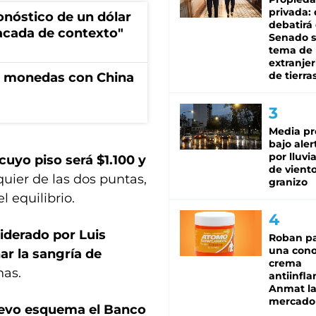
privada:
ronóstico de un dólar
debatirá 
sacada de contexto"
Senado s
tema de 
extranjer
de tierra
e monedas con China
Media pr
bajo aler
por lluvi
uyo piso será $1.100 y
de viento
quier de las dos puntas,
granizo
l equilibrio.
iderado por Luis
Roban pa
una cono
ar la sangría de
crema
nas.
antiinfla
Anmat la 
mercado
nuevo esquema el Banco