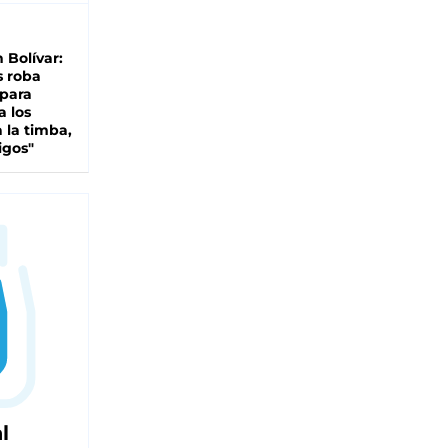
n Bolívar:
s roba
 para
a los
 la timba,
igos"
l