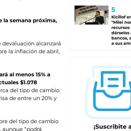
Kicillof e
de la semana próxima,
"Milei no
recursos
dárselos 
bancos, a
de devaluación alcanzará
a sus am
 la inflación de abril,
uará al menos 15% a
actuales $1.078
erca del tipo de cambio
visa de entre un 20% y
ibre del tipo de cambio
¡Suscribite a
”, aunque “podrá