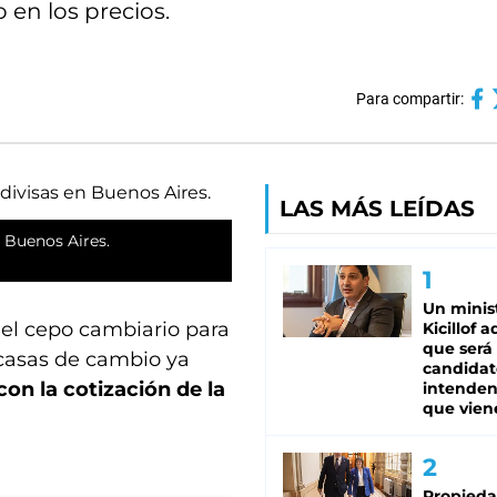
 en los precios.
Para compartir:
LAS MÁS LEÍDAS
n Buenos Aires.
Un minis
del cepo cambiario para
Kicillof 
que será
y casas de cambio ya
candidat
con la cotización de la
intenden
que vien
Propied