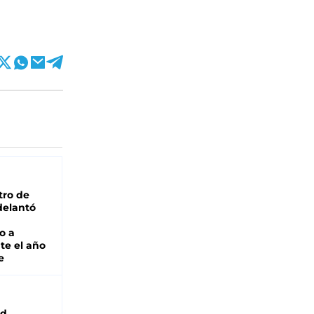
tro de
adelantó
o a
te el año
e
ad