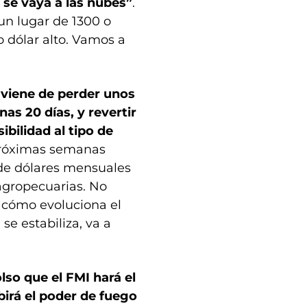
 se vaya a las nubes”
.
un lugar de 1300 o
o dólar alto. Vamos a
 viene de perder unos
as 20 días, y revertir
bilidad al tipo de
próximas semanas
 de dólares mensuales
agropecuarias. No
r cómo evoluciona el
se estabiliza, va a
so que el FMI hará el
birá el poder de fuego