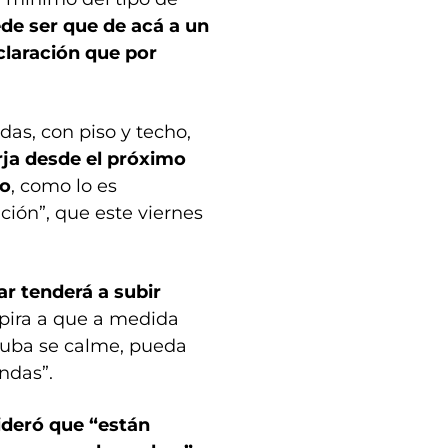
de ser que de acá a un
claración que por
as, con piso y techo,
erja desde el próximo
do
, como lo es
ción”, que este viernes
ar tenderá a subir
spira a que a medida
 suba se calme, pueda
ndas”.
ideró que “están