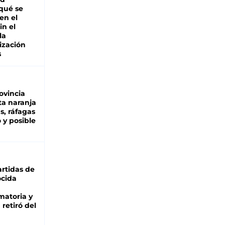
 qué se
en el
in el
la
ización
s
ovincia
ta naranja
as, ráfagas
 y posible
rtidas de
cida
matoria y
retiró del