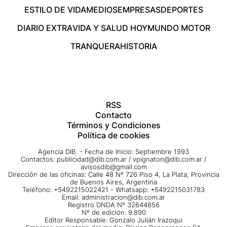
ESTILO DE VIDA
MEDIOS
EMPRESAS
DEPORTES
DIARIO EXTRA
VIDA Y SALUD HOY
MUNDO MOTOR
TRANQUERA
HISTORIA
RSS
Contacto
Términos y Condiciones
Política de cookies
Agencia DIB - Fecha de Inicio: Septiembre 1993
Contactos:
publicidad@dib.com.ar
/
vpignaton@dib.com.ar
/
avisosdib@gmail.com
Dirección de las oficinas: Calle 48 Nº 726 Piso 4, La Plata; Provincia
de Buenos Aires, Argentina
Teléfono: +5492215022421 - Whatsapp: +5492215031783
Email:
administracion@dib.com.ar
Registro DNDA Nº 32644856
Nº de edición: 9.890
Editor Responsable: Gonzalo Julián Irazoqui