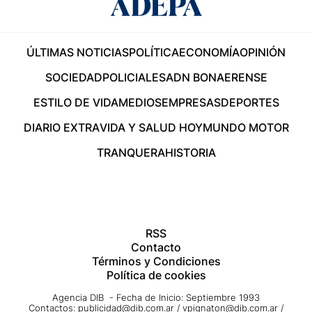
ÚLTIMAS NOTICIAS
POLÍTICA
ECONOMÍA
OPINIÓN
SOCIEDAD
POLICIALES
ADN BONAERENSE
ESTILO DE VIDA
MEDIOS
EMPRESAS
DEPORTES
DIARIO EXTRA
VIDA Y SALUD HOY
MUNDO MOTOR
TRANQUERA
HISTORIA
RSS
Contacto
Términos y Condiciones
Política de cookies
Agencia DIB - Fecha de Inicio: Septiembre 1993
Contactos:
publicidad@dib.com.ar
/
vpignaton@dib.com.ar
/