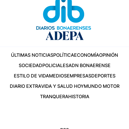
ÚLTIMAS NOTICIAS
POLÍTICA
ECONOMÍA
OPINIÓN
SOCIEDAD
POLICIALES
ADN BONAERENSE
ESTILO DE VIDA
MEDIOS
EMPRESAS
DEPORTES
DIARIO EXTRA
VIDA Y SALUD HOY
MUNDO MOTOR
TRANQUERA
HISTORIA