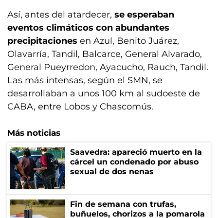
Así, antes del atardecer,
se esperaban
eventos climáticos con abundantes
precipitaciones
en Azul, Benito Juárez,
Olavarría, Tandil, Balcarce, General Alvarado,
General Pueyrredon, Ayacucho, Rauch, Tandil.
Las más intensas, según el SMN, se
desarrollaban a unos 100 km al sudoeste de
CABA, entre Lobos y Chascomús.
Más noticias
Saavedra: apareció muerto en la
cárcel un condenado por abuso
sexual de dos nenas
Fin de semana con trufas,
buñuelos, chorizos a la pomarola