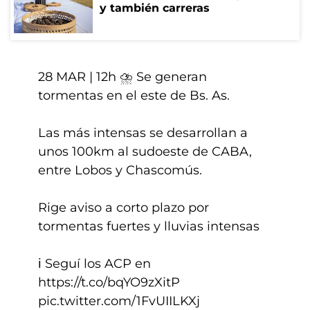
y también carreras
28 MAR | 12h ⛈️ Se generan
tormentas en el este de Bs. As.
Las más intensas se desarrollan a
unos 100km al sudoeste de CABA,
entre Lobos y Chascomús.
Rige aviso a corto plazo por
tormentas fuertes y lluvias intensas
ℹ️ Seguí los ACP en
https://t.co/bqYO9zXitP
pic.twitter.com/1FvUIILKXj