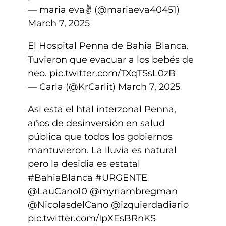
— maria eva✌ (@mariaeva40451)
March 7, 2025
El Hospital Penna de Bahia Blanca.
Tuvieron que evacuar a los bebés de
neo.
pic.twitter.com/TXqTSsL0zB
— Carla (@KrCarlit)
March 7, 2025
Asi esta el htal interzonal Penna,
años de desinversión en salud
pública que todos los gobiernos
mantuvieron. La lluvia es natural
pero la desidia es estatal
#BahiaBlanca
#URGENTE
@LauCano10
@myriambregman
@NicolasdelCano
@izquierdadiario
pic.twitter.com/IpXEsBRnKS