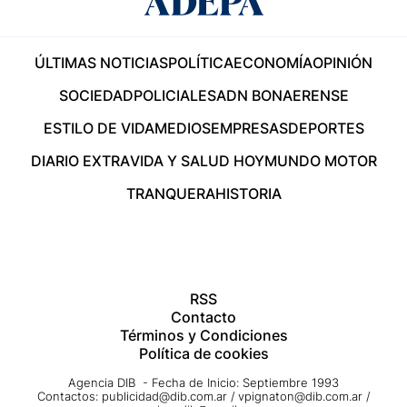
ÚLTIMAS NOTICIAS
POLÍTICA
ECONOMÍA
OPINIÓN
SOCIEDAD
POLICIALES
ADN BONAERENSE
ESTILO DE VIDA
MEDIOS
EMPRESAS
DEPORTES
DIARIO EXTRA
VIDA Y SALUD HOY
MUNDO MOTOR
TRANQUERA
HISTORIA
RSS
Contacto
Términos y Condiciones
Política de cookies
Agencia DIB - Fecha de Inicio: Septiembre 1993
Contactos:
publicidad@dib.com.ar
/
vpignaton@dib.com.ar
/