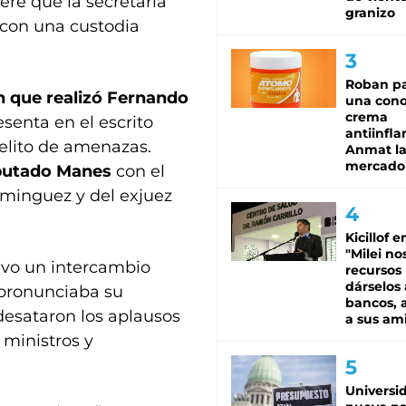
ere que la secretaria
granizo
 con una custodia
Roban pa
n que realizó Fernando
una cono
crema
senta en el escrito
antiinfla
delito de amenazas.
Anmat la 
mercado
iputado Manes
con el
ominguez y del exjuez
Kicillof e
"Milei no
uvo un intercambio
recursos
dárselos 
 pronunciaba su
bancos, a
desataron los aplausos
a sus am
 ministros y
Universi