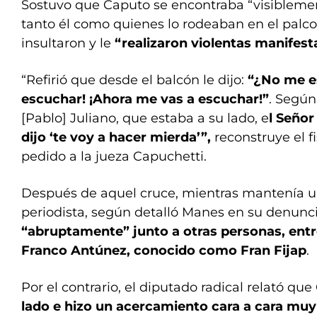
Sostuvo que Caputo se encontraba “visibleme
tanto él como quienes lo rodeaban en el palco 
insultaron y le
“realizaron violentas manifest
“Refirió que desde el balcón le dijo:
“¿No me e
escuchar! ¡Ahora me vas a escuchar!”
. Según 
[Pablo] Juliano, que estaba a su lado, e
l Señor
dijo ‘te voy a hacer mierda’”,
reconstruye el f
pedido a la jueza Capuchetti.
Después de aquel cruce, mientras mantenía u
periodista, según detalló Manes en su denunc
“abruptamente” junto a otras personas, ent
Franco Antúnez, conocido como Fran Fijap
.
Por el contrario, el diputado radical relató que
lado e hizo un acercamiento cara a cara muy