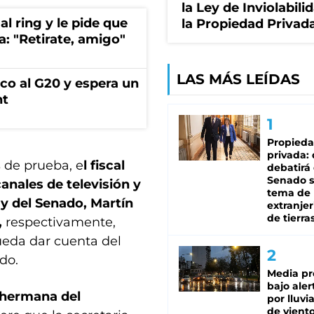
la Ley de Inviolabili
al ring y le pide que
la Propiedad Privad
a: "Retirate, amigo"
LAS MÁS LEÍDAS
co al G20 y espera un
nt
Propied
privada:
 de prueba, e
l fiscal
debatirá 
Senado s
canales de televisión y
tema de 
y del Senado, Martín
extranjer
de tierra
,
respectivamente,
pueda dar cuenta del
do.
Media pr
bajo aler
 hermana del
por lluvi
de viento