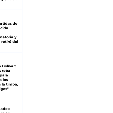
rtidas de
cida
matoria y
retiró del
n Bolívar:
s roba
 para
a los
 la timba,
igos"
dades: