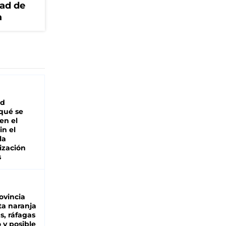
dad de
a
ad
 qué se
en el
in el
la
ización
s
ovincia
ta naranja
as, ráfagas
 y posible