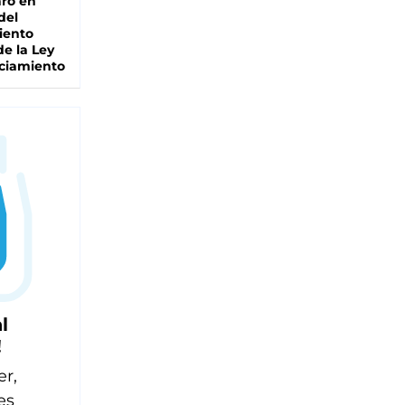
ro en
del
iento
de la Ley
ciamiento
l
!
er,
es