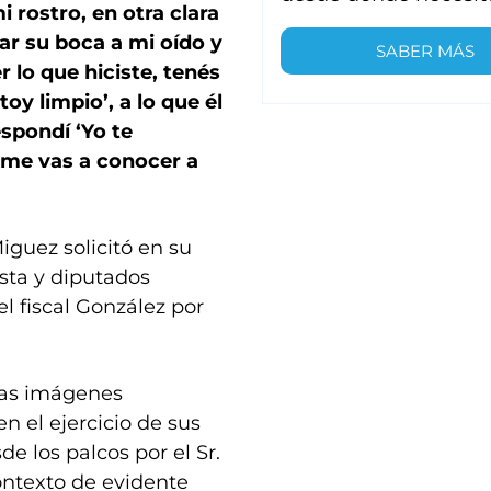
 rostro, en otra clara
ar su boca a mi oído y
SABER MÁS
 lo que hiciste, tenés
toy limpio’, a lo que él
spondí ‘Yo te
Ya me vas a conocer a
iguez solicitó en su
ista y diputados
el fiscal González por
las imágenes
n el ejercicio de sus
e los palcos por el Sr.
ontexto de evidente