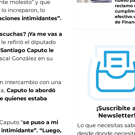
nuevo pa
nte molesto” y que
reclamo 
lo increparon, lo
cumplim
efectivo 
aciones intimidantes”.
de Finan
scuchas? ¡Ya me vas a
le refirió el diputado
 Santiago Caputo le
iscal González en su
n intercambio con una
ia,
Caputo lo abordó
re quienes estaba
¡Suscribite a
Newsletter
 Caputo “
se puso a mi
Lo que necesitas sab
 intimidante”. “Luego,
desde donde necesit