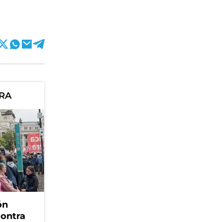
ORA
ón
contra