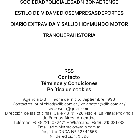
SOCIEDAD
POLICIALES
ADN BONAERENSE
ESTILO DE VIDA
MEDIOS
EMPRESAS
DEPORTES
DIARIO EXTRA
VIDA Y SALUD HOY
MUNDO MOTOR
TRANQUERA
HISTORIA
RSS
Contacto
Términos y Condiciones
Política de cookies
Agencia DIB - Fecha de Inicio: Septiembre 1993
Contactos:
publicidad@dib.com.ar
/
vpignaton@dib.com.ar
/
avisosdib@gmail.com
Dirección de las oficinas: Calle 48 Nº 726 Piso 4, La Plata; Provincia
de Buenos Aires, Argentina
Teléfono: +5492215022421 - Whatsapp: +5492215031783
Email:
administracion@dib.com.ar
Registro DNDA Nº 32644856
Nº de edición: 9.890