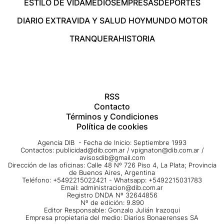
ESTILO DE VIDA
MEDIOS
EMPRESAS
DEPORTES
DIARIO EXTRA
VIDA Y SALUD HOY
MUNDO MOTOR
TRANQUERA
HISTORIA
RSS
Contacto
Términos y Condiciones
Política de cookies
Agencia DIB - Fecha de Inicio: Septiembre 1993
Contactos:
publicidad@dib.com.ar
/
vpignaton@dib.com.ar
/
avisosdib@gmail.com
Dirección de las oficinas: Calle 48 Nº 726 Piso 4, La Plata; Provincia
de Buenos Aires, Argentina
Teléfono: +5492215022421 - Whatsapp: +5492215031783
Email:
administracion@dib.com.ar
Registro DNDA Nº 32644856
Nº de edición: 9.890
Editor Responsable: Gonzalo Julián Irazoqui
Empresa propietaria del medio: Diarios Bonaerenses SA