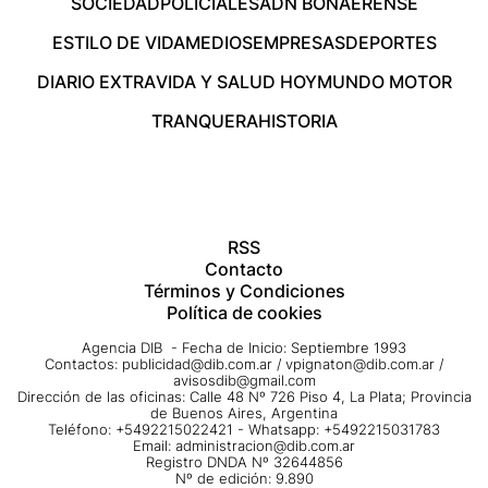
SOCIEDAD
POLICIALES
ADN BONAERENSE
ESTILO DE VIDA
MEDIOS
EMPRESAS
DEPORTES
DIARIO EXTRA
VIDA Y SALUD HOY
MUNDO MOTOR
TRANQUERA
HISTORIA
RSS
Contacto
Términos y Condiciones
Política de cookies
Agencia DIB - Fecha de Inicio: Septiembre 1993
Contactos:
publicidad@dib.com.ar
/
vpignaton@dib.com.ar
/
avisosdib@gmail.com
Dirección de las oficinas: Calle 48 Nº 726 Piso 4, La Plata; Provincia
de Buenos Aires, Argentina
Teléfono: +5492215022421 - Whatsapp: +5492215031783
Email:
administracion@dib.com.ar
Registro DNDA Nº 32644856
Nº de edición: 9.890