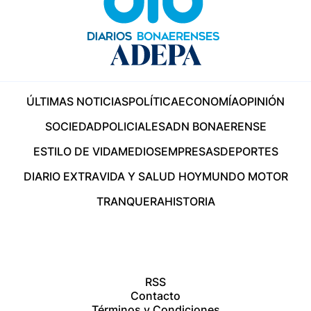
ÚLTIMAS NOTICIAS
POLÍTICA
ECONOMÍA
OPINIÓN
SOCIEDAD
POLICIALES
ADN BONAERENSE
ESTILO DE VIDA
MEDIOS
EMPRESAS
DEPORTES
DIARIO EXTRA
VIDA Y SALUD HOY
MUNDO MOTOR
TRANQUERA
HISTORIA
RSS
Contacto
Términos y Condiciones