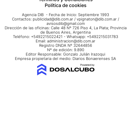
Política de cookies
Agencia DIB - Fecha de Inicio: Septiembre 1993
Contactos:
publicidad@dib.com.ar
/
vpignaton@dib.com.ar
/
avisosdib@gmail.com
Dirección de las oficinas: Calle 48 Nº 726 Piso 4, La Plata; Provincia
de Buenos Aires, Argentina
Teléfono: +5492215022421 - Whatsapp: +5492215031783
Email:
administracion@dib.com.ar
Registro DNDA Nº 32644856
Nº de edición: 9.890
Editor Responsable: Gonzalo Julián Irazoqui
Empresa propietaria del medio: Diarios Bonaerenses SA