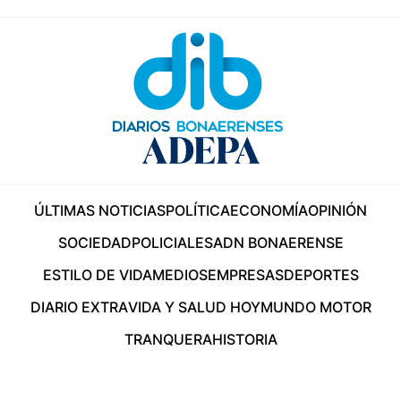
ÚLTIMAS NOTICIAS
POLÍTICA
ECONOMÍA
OPINIÓN
SOCIEDAD
POLICIALES
ADN BONAERENSE
ESTILO DE VIDA
MEDIOS
EMPRESAS
DEPORTES
DIARIO EXTRA
VIDA Y SALUD HOY
MUNDO MOTOR
TRANQUERA
HISTORIA